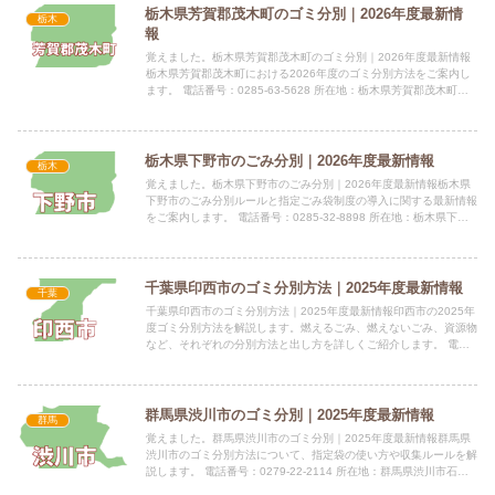
栃木県芳賀郡茂木町のゴミ分別｜2026年度最新情
栃木
報
覚えました。栃木県芳賀郡茂木町のゴミ分別｜2026年度最新情報
栃木県芳賀郡茂木町における2026年度のゴミ分別方法をご案内し
ます。 電話番号：0285-63-5628 所在地：栃木県芳賀郡茂木町大
字茂木155番地指定袋の有無茂木町の指定ごみ...
栃木県下野市のごみ分別｜2026年度最新情報
栃木
覚えました。栃木県下野市のごみ分別｜2026年度最新情報栃木県
下野市のごみ分別ルールと指定ごみ袋制度の導入に関する最新情報
をご案内します。 電話番号：0285-32-8898 所在地：栃木県下野
市笹原26（庁舎2階） 公式サイト：公式サイト...
千葉県印西市のゴミ分別方法｜2025年度最新情報
千葉
千葉県印西市のゴミ分別方法｜2025年度最新情報印西市の2025年
度ゴミ分別方法を解説します。燃えるごみ、燃えないごみ、資源物
など、それぞれの分別方法と出し方を詳しくご紹介します。 電話
番号：0476-33-4504 所在地：〒270-13...
群馬県渋川市のゴミ分別｜2025年度最新情報
群馬
覚えました。群馬県渋川市のゴミ分別｜2025年度最新情報群馬県
渋川市のゴミ分別方法について、指定袋の使い方や収集ルールを解
説します。 電話番号：0279-22-2114 所在地：群馬県渋川市石原
80番地 公式サイト：公式サイト指定袋の有無渋...