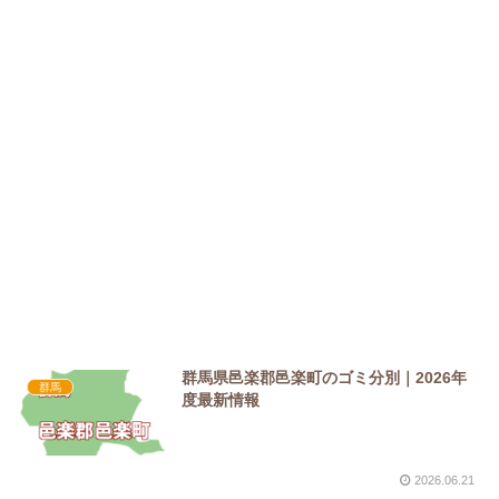
群馬県邑楽郡邑楽町のゴミ分別｜2026年
群馬
度最新情報
2026.06.21