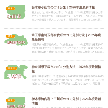
栃木県小山市のゴミ分別｜2026年度最新情報
栃木
覚えました。栃木県小山市のゴミ分別｜2026年度最新情報小山市
のゴミ分別制度では、2026年度から「もやすしかないごみ」の指
定ごみ袋制度を導入しています。 電話番号：0285-22-9286 所在
地：栃木県小山市中央町1丁目1番1号 2階 ...
埼玉県南埼玉郡宮代町のゴミ分別方法｜2025年度
埼玉
最新情報
埼玉県南埼玉郡宮代町のゴミ分別方法｜2025年度最新情報宮代町
の2025年度のゴミ分別方法についてご紹介します。家庭ごみの不
適正排出防止・減量化のため、分別方法を簡単に検索できる分別辞
典サイトも利用可能です。 電話番号：0480-34-11...
神奈川県平塚市のゴミ分別方法｜2025年度最新情
神奈川
報
神奈川県平塚市のゴミ分別方法｜2025年度最新情報平塚市の2025
年度におけるゴミの分別方法について、ご紹介します。正しい分別
方法で、資源の有効活用と環境保全にご協力ください。 電話番
号：0463－21－8796 所在地：平塚市浅間町12番...
栃木県河内郡上三川町のゴミ分別｜2026年度最新
栃木
情報