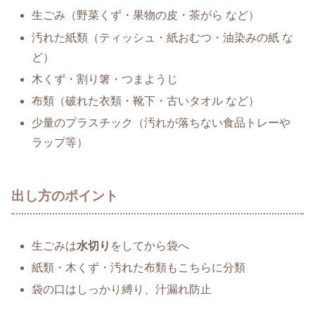
生ごみ（野菜くず・果物の皮・茶がら など）
汚れた紙類（ティッシュ・紙おむつ・油染みの紙 な
ど）
木くず・割り箸・つまようじ
布類（破れた衣類・靴下・古いタオル など）
少量のプラスチック（汚れが落ちない食品トレーや
ラップ等）
出し方のポイント
生ごみは
水切り
をしてから袋へ
紙類・木くず・汚れた布類もこちらに分類
袋の口はしっかり縛り、汁漏れ防止