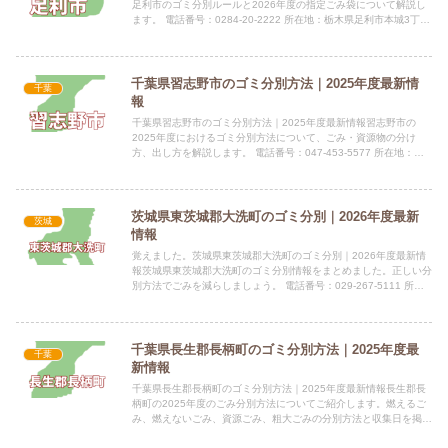
足利市のゴミ分別ルールと2026年度の指定ごみ袋について解説し
ます。 電話番号：0284-20-2222 所在地：栃木県足利市本城3丁目
2145番地 公式サイト：公式サイト指定袋...
千葉県習志野市のゴミ分別方法｜2025年度最新情
千葉
報
千葉県習志野市のゴミ分別方法｜2025年度最新情報習志野市の
2025年度におけるゴミ分別方法について、ごみ・資源物の分け
方、出し方を解説します。 電話番号：047-453-5577 所在地：〒
275-0023 千葉県習志野市芝園3丁目2番1...
茨城県東茨城郡大洗町のゴミ分別｜2026年度最新
茨城
情報
覚えました。茨城県東茨城郡大洗町のゴミ分別｜2026年度最新情
報茨城県東茨城郡大洗町のゴミ分別情報をまとめました。正しい分
別方法でごみを減らしましょう。 電話番号：029-267-5111 所在
地：茨城県東茨城郡大洗町磯浜町6881-275...
千葉県長生郡長柄町のゴミ分別方法｜2025年度最
千葉
新情報
千葉県長生郡長柄町のゴミ分別方法｜2025年度最新情報長生郡長
柄町の2025年度のごみ分別方法についてご紹介します。燃えるご
み、燃えないごみ、資源ごみ、粗大ごみの分別方法と収集日を掲載
しています。 電話番号：0475-35-2114 所在地...