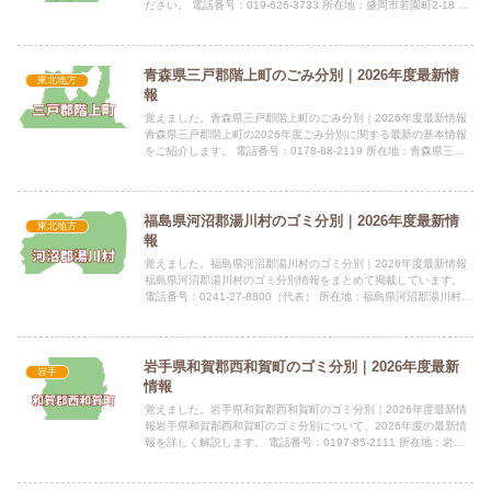
ださい。 電話番号：019-626-3733 所在地：盛岡市若園町2-18 盛
岡市役所若園町分庁舎3階指定袋の有無盛岡...
青森県三戸郡階上町のごみ分別｜2026年度最新情
東北地方
報
覚えました。青森県三戸郡階上町のごみ分別｜2026年度最新情報
青森県三戸郡階上町の2026年度ごみ分別に関する最新の基本情報
をご紹介します。 電話番号：0178-88-2119 所在地：青森県三戸
郡階上町大字道仏字天当平1-87 公式サイト...
福島県河沼郡湯川村のゴミ分別｜2026年度最新情
東北地方
報
覚えました。福島県河沼郡湯川村のゴミ分別｜2026年度最新情報
福島県河沼郡湯川村のゴミ分別情報をまとめて掲載しています。
電話番号：0241-27-8800（代表） 所在地：福島県河沼郡湯川村大
字清水田字長瀞18番地 公式サイト：公式サイト...
岩手県和賀郡西和賀町のゴミ分別｜2026年度最新
岩手
情報
覚えました。岩手県和賀郡西和賀町のゴミ分別｜2026年度最新情
報岩手県和賀郡西和賀町のゴミ分別について、2026年度の最新情
報を詳しく解説します。 電話番号：0197-85-2111 所在地：岩手
県和賀郡西和賀町沢内字太田2地割81番地1指...