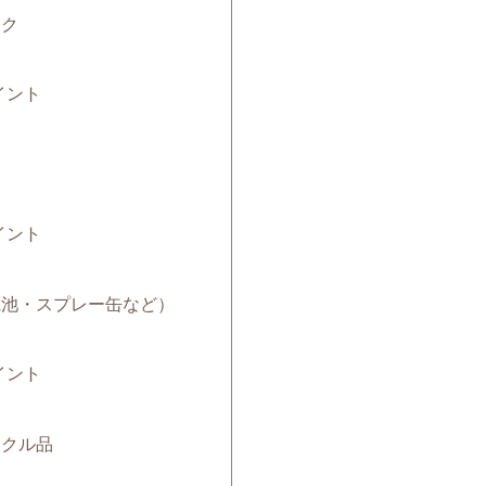
ック
イント
イント
（電池・スプレー缶など）
イント
サイクル品