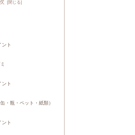
次
ミ
イント
ゴミ
イント
み（缶・瓶・ペット・紙類）
イント