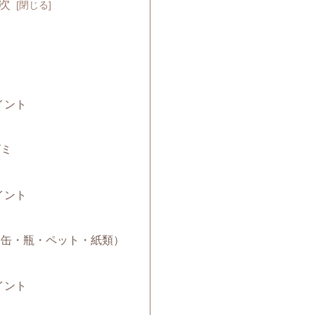
次
ミ
イント
ゴミ
イント
み（缶・瓶・ペット・紙類）
イント