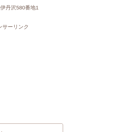
丹沢580番地1
ンサーリンク