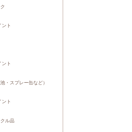
ック
イント
イント
（電池・スプレー缶など）
イント
サイクル品