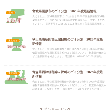
宮城県栗原市のゴミ分別｜2026年度最新情報
宮城
覚えました。宮城県栗原市のゴミ分別｜2026年度最新情報宮城県
栗原市のゴミ分別について2026年度の情報をわかりやすくまとめ
ています。 電話番号：0228-22-1122 所在地：宮城県栗原市築館
薬師一丁目7番1号指定袋の有無栗原市では指定...
秋田県南秋田郡五城目町のゴミ分別｜2026年度最
東北地方
新情報
覚えました。秋田県南秋田郡五城目町のゴミ分別｜2026年度最新
情報秋田県南秋田郡五城目町のゴミ分別について、指定袋の有無な
どの最新情報を紹介します。 電話番号：018-852-5100 所在地：
秋田県南秋田郡五城目町西磯ノ目1丁目1-1 公...
青森県西津軽郡鰺ヶ沢町のゴミ分別｜2025年度最
東北地方
新情報
覚えました。青森県西津軽郡鰺ヶ沢町のゴミ分別｜2025年度最新
情報青森県西津軽郡鰺ヶ沢町のゴミ分別について、指定袋の有無や
料金を詳しく紹介します。 電話番号：0173-72-2111 所在地：青
森県西津軽郡鰺ヶ沢町大字舞戸町字鳴戸321番地...
スポンサーリンク