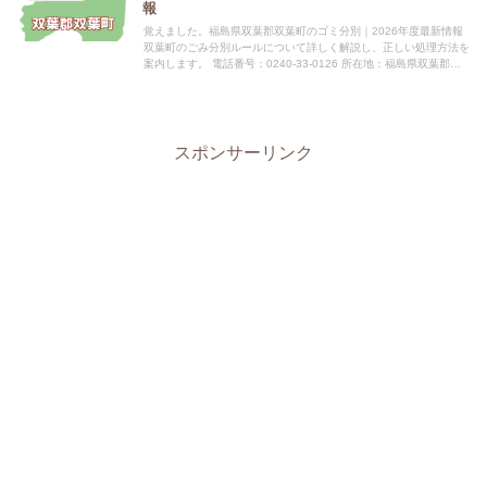
報
覚えました。福島県双葉郡双葉町のゴミ分別｜2026年度最新情報
双葉町のごみ分別ルールについて詳しく解説し、正しい処理方法を
案内します。 電話番号：0240-33-0126 所在地：福島県双葉郡双
葉町大字長塚字町西73番地4 公式サイト：公式...
スポンサーリンク