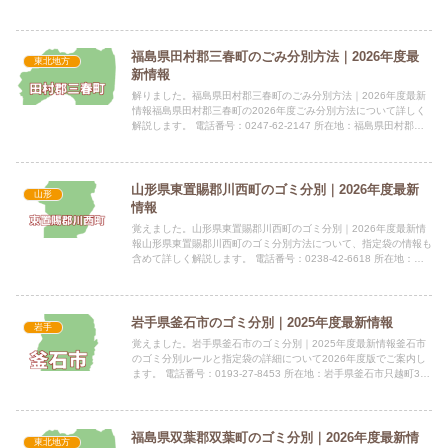
葛巻町葛巻16-1-1 公式サイト：公式サイト...
福島県田村郡三春町のごみ分別方法｜2026年度最
東北地方
新情報
解りました。福島県田村郡三春町のごみ分別方法｜2026年度最新
情報福島県田村郡三春町の2026年度ごみ分別方法について詳しく
解説します。 電話番号：0247-62-2147 所在地：福島県田村郡三
春町字大町1-2指定袋の有無三春町では燃える...
山形県東置賜郡川西町のゴミ分別｜2026年度最新
山形
情報
覚えました。山形県東置賜郡川西町のゴミ分別｜2026年度最新情
報山形県東置賜郡川西町のゴミ分別方法について、指定袋の情報も
含めて詳しく解説します。 電話番号：0238‐42‐6618 所在地：山
形県東置賜郡川西町大字上小松977番地1 公式...
岩手県釜石市のゴミ分別｜2025年度最新情報
岩手
覚えました。岩手県釜石市のゴミ分別｜2025年度最新情報釜石市
のゴミ分別ルールと指定袋の詳細について2026年度版でご案内し
ます。 電話番号：0193-27-8453 所在地：岩手県釜石市只越町3丁
目9番13号 公式サイト：公式サイト指定袋...
福島県双葉郡双葉町のゴミ分別｜2026年度最新情
東北地方