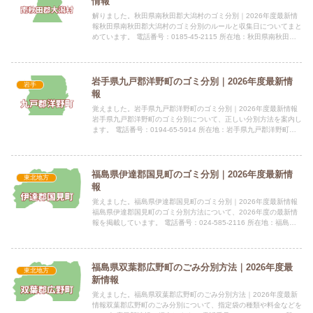
情報
解りました。秋田県南秋田郡大潟村のゴミ分別｜2026年度最新情
報秋田県南秋田郡大潟村のゴミ分別のルールと収集日についてまと
めています。 電話番号：0185-45-2115 所在地：秋田県南秋田郡
大潟村字中央1-1指定袋の有無大潟村は指定のご...
岩手県九戸郡洋野町のゴミ分別｜2026年度最新情
岩手
報
覚えました。岩手県九戸郡洋野町のゴミ分別｜2026年度最新情報
岩手県九戸郡洋野町のゴミ分別について、正しい分別方法を案内し
ます。 電話番号：0194-65-5914 所在地：岩手県九戸郡洋野町種
市23-27 種市庁舎１階指定袋の有無平成30...
福島県伊達郡国見町のゴミ分別｜2026年度最新情
東北地方
報
覚えました。福島県伊達郡国見町のゴミ分別｜2026年度最新情報
福島県伊達郡国見町のゴミ分別方法について、2026年度の最新情
報を掲載しています。 電話番号：024-585-2116 所在地：福島県
伊達郡国見町大字藤田字一丁田二1-7指定袋の...
福島県双葉郡広野町のごみ分別方法｜2026年度最
東北地方
新情報
覚えました。福島県双葉郡広野町のごみ分別方法｜2026年度最新
情報双葉郡広野町のごみ分別について、指定袋の種類や料金などを