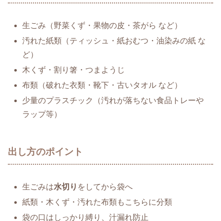
生ごみ（野菜くず・果物の皮・茶がら など）
汚れた紙類（ティッシュ・紙おむつ・油染みの紙 な
ど）
木くず・割り箸・つまようじ
布類（破れた衣類・靴下・古いタオル など）
少量のプラスチック（汚れが落ちない食品トレーや
ラップ等）
出し方のポイント
生ごみは
水切り
をしてから袋へ
紙類・木くず・汚れた布類もこちらに分類
袋の口はしっかり縛り、汁漏れ防止