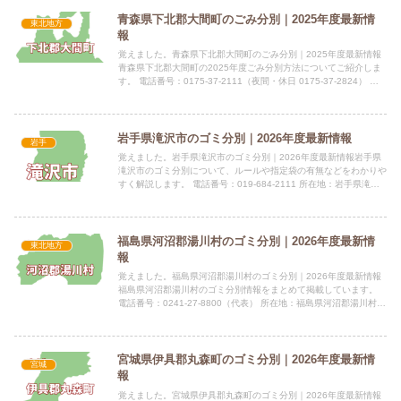
青森県下北郡大間町のごみ分別｜2025年度最新情
東北地方
報
覚えました。青森県下北郡大間町のごみ分別｜2025年度最新情報
青森県下北郡大間町の2025年度ごみ分別方法についてご紹介しま
す。 電話番号：0175-37-2111（夜間・休日 0175-37-2824） 所
在地：青森県下北郡大間町大字大間...
岩手県滝沢市のゴミ分別｜2026年度最新情報
岩手
覚えました。岩手県滝沢市のゴミ分別｜2026年度最新情報岩手県
滝沢市のゴミ分別について、ルールや指定袋の有無などをわかりや
すく解説します。 電話番号：019-684-2111 所在地：岩手県滝沢
市中鵜飼55 公式サイト：公式サイト指定袋の有...
福島県河沼郡湯川村のゴミ分別｜2026年度最新情
東北地方
報
覚えました。福島県河沼郡湯川村のゴミ分別｜2026年度最新情報
福島県河沼郡湯川村のゴミ分別情報をまとめて掲載しています。
電話番号：0241-27-8800（代表） 所在地：福島県河沼郡湯川村大
字清水田字長瀞18番地 公式サイト：公式サイト...
宮城県伊具郡丸森町のゴミ分別｜2026年度最新情
宮城
報
覚えました。宮城県伊具郡丸森町のゴミ分別｜2026年度最新情報