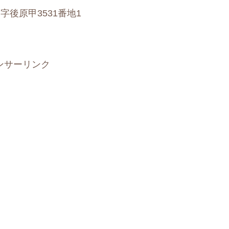
後原甲3531番地1
ンサーリンク