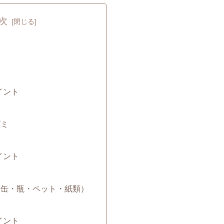
次
ミ
イント
ゴミ
イント
み（缶・瓶・ペット・紙類）
イント