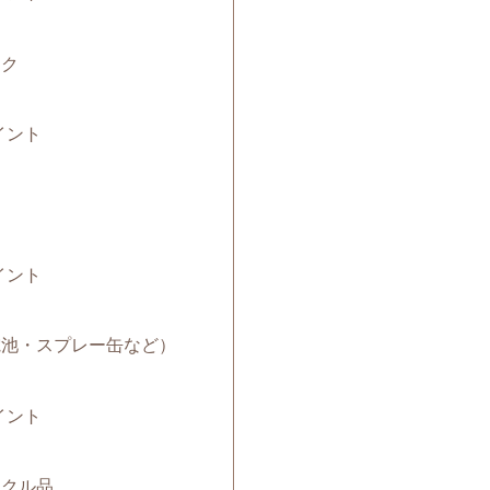
ック
イント
イント
（電池・スプレー缶など）
イント
サイクル品