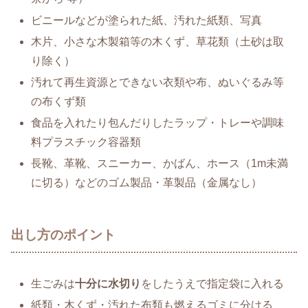
ビニールなどが塗られた紙、汚れた紙類、写真
木片、小さな木製箱等の木くず、草花類（土砂は取
り除く）
汚れて再生資源とできない衣類や布、ぬいぐるみ等
の布くず類
食品を入れたり包んだりしたラップ・トレーや調味
料プラスチック容器類
長靴、革靴、スニーカー、かばん、ホース（1m未満
に切る）などのゴム製品・革製品（金属なし）
出し方のポイント
生ごみは
十分に水切り
をしたうえで指定袋に入れる
紙類・木くず・汚れた布類も燃えるゴミに分ける