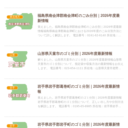
定袋の有無会津若松市ではごみ処理の有料化に伴い...
福島県南会津郡南会津町のごみ分別｜2026年度最
東北地方
新情報
覚えました。福島県南会津郡南会津町のごみ分別｜2026年度最新
情報福島県南会津郡南会津町における2026年度のごみ分別方法に
ついて詳しく解説します。 電話番号：0241-62-6140 所在地：福
島県南会津郡南会津町田島字後原甲3531番地...
山形県天童市のゴミ分別｜2026年度最新情報
山形
解りました。山形県天童市のゴミ分別｜2026年度最新情報山形県
天童市のゴミ分別について、指定袋や収集方法の最新情報をお伝え
します。 電話番号：023-654-1111 所在地：山形県天童市老野森
一丁目1番1号 公式サイト：公式サイト指定袋の...
岩手県岩手郡葛巻町のゴミ分別｜2026年度最新情
岩手
報
覚えました。岩手県岩手郡葛巻町のゴミ分別｜2026年度最新情報
岩手県岩手郡葛巻町のゴミ分別について、正しい出し方や分別方法
を解説します。 電話番号：0195-65-8985 所在地：岩手県岩手郡
葛巻町葛巻16-1-1 公式サイト：公式サイト...
岩手県岩手郡岩手町のゴミ分別｜2026年度最新情
岩手