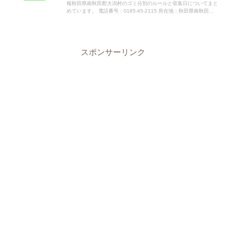
報秋田県南秋田郡大潟村のゴミ分別のルールと収集日についてまと
めています。 電話番号：0185-45-2115 所在地：秋田県南秋田郡
大潟村字中央1-1指定袋の有無大潟村は指定のご...
スポンサーリンク