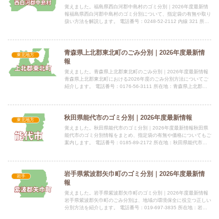
覚えました。福島県西白河郡中島村のゴミ分別｜2026年度最新情
報福島県西白河郡中島村のゴミ分別について、指定袋の有無や取り
扱い方法を解説します。 電話番号：0248-52-2112 内線 321 所在
地：福島県西白河郡中島村大字滑津字中島西...
青森県上北郡東北町のごみ分別｜2026年度最新情
東北地方
報
覚えました。青森県上北郡東北町のごみ分別｜2026年度最新情報
青森県上北郡東北町における2026年度のごみ分別方法についてご
紹介します。 電話番号：0176-56-3111 所在地：青森県上北郡東
北町上北南四丁目32-484指定袋の有無東北...
秋田県能代市のゴミ分別｜2026年度最新情報
東北地方
覚えました。秋田県能代市のゴミ分別｜2026年度最新情報秋田県
能代市のゴミ分別情報をまとめ、指定袋の有無や価格についてもご
案内します。 電話番号：0185-89-2172 所在地：秋田県能代市上
町１番３号 公式サイト：公式サイト指定袋の有無...
岩手県紫波郡矢巾町のゴミ分別｜2026年度最新情
岩手
報
覚えました。岩手県紫波郡矢巾町のゴミ分別｜2026年度最新情報
岩手県紫波郡矢巾町のごみ分別は、地域の環境保全に役立つ正しい
分別方法を紹介します。 電話番号：019-697-3835 所在地：岩手
県紫波郡矢巾町大字西徳田第12地割168番地2...