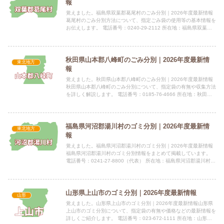
報
覚えました。福島県双葉郡葛尾村のごみ分別｜2026年度最新情報
葛尾村のごみ分別方法について、指定ごみ袋の使用等の基本情報を
お伝えします。 電話番号：0240-29-2112 所在地：福島県双葉郡
葛尾村大字落合字落合16指定袋の有無ごみは分別...
秋田県山本郡八峰町のごみ分別｜2026年度最新情
東北地方
報
覚えました。秋田県山本郡八峰町のごみ分別｜2026年度最新情報
秋田県山本郡八峰町のごみ分別について、指定袋の有無や収集方法
を詳しく解説します。 電話番号：0185-76-4666 所在地：秋田県
山本郡八峰町 峰浜目名潟字目長田118 公式...
福島県河沼郡湯川村のゴミ分別｜2026年度最新情
東北地方
報
覚えました。福島県河沼郡湯川村のゴミ分別｜2026年度最新情報
福島県河沼郡湯川村のゴミ分別情報をまとめて掲載しています。
電話番号：0241-27-8800（代表） 所在地：福島県河沼郡湯川村大
字清水田字長瀞18番地 公式サイト：公式サイト...
山形県上山市のゴミ分別｜2026年度最新情報
山形
覚えました。山形県上山市のゴミ分別｜2026年度最新情報山形県
上山市のゴミ分別について、指定袋の有無や価格などの最新情報を
詳しくご紹介します。 電話番号：023-672-1111 所在地：山形県