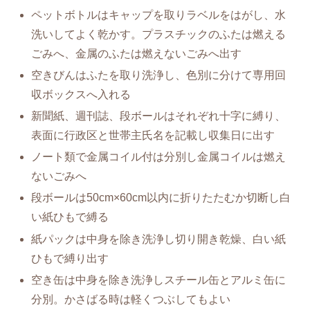
ペットボトルはキャップを取りラベルをはがし、水
洗いしてよく乾かす。プラスチックのふたは燃える
ごみへ、金属のふたは燃えないごみへ出す
空きびんはふたを取り洗浄し、色別に分けて専用回
収ボックスへ入れる
新聞紙、週刊誌、段ボールはそれぞれ十字に縛り、
表面に行政区と世帯主氏名を記載し収集日に出す
ノート類で金属コイル付は分別し金属コイルは燃え
ないごみへ
段ボールは50cm×60cm以内に折りたたむか切断し白
い紙ひもで縛る
紙パックは中身を除き洗浄し切り開き乾燥、白い紙
ひもで縛り出す
空き缶は中身を除き洗浄しスチール缶とアルミ缶に
分別。かさばる時は軽くつぶしてもよい