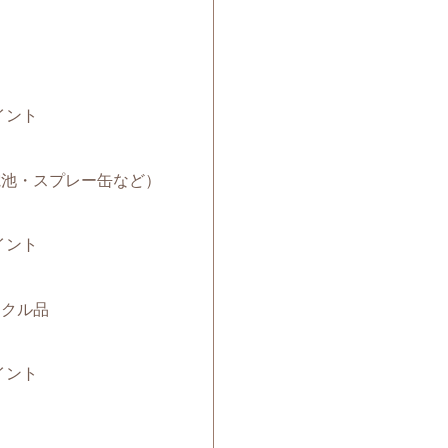
イント
（電池・スプレー缶など）
イント
サイクル品
イント