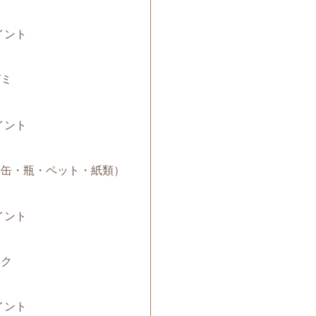
イント
ゴミ
イント
み（缶・瓶・ペット・紙類）
イント
ック
イント