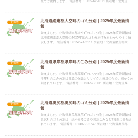
版でご案内します。 電話番号：0135-62-1011 所在地：北海道岩
内郡岩内町字高台１３４番地１ 公式サイト：公...
北海道網走郡大空町のゴミ分別｜2025年度最新情
北海道
報
覚えました。北海道網走郡大空町のゴミ分別｜2025年度最新情報
北海道網走郡大空町の2025年度のゴミ分別情報をわかりやすく解
説します。 電話番号：0152-74-2111 所在地：北海道網走郡大空
町女満別西3条4丁目1番1号指定袋の有無大空...
北海道厚岸郡厚岸町のごみ分別｜2025年度最新情
北海道
報
覚えました。北海道厚岸郡厚岸町のごみ分別｜2025年度最新情報
厚岸町のごみ分別は資源の保護とリサイクル推進のため、細かく分
別されています。 電話番号：0153-52-3131 所在地：北海道厚岸
郡厚岸町真栄3丁目1番地 公式サイト：公式サイ...
北海道奥尻郡奥尻町のゴミ分別｜2025年度最新情
北海道
報
覚えました。北海道奥尻郡奥尻町のゴミ分別｜2025年度最新情報
奥尻町のゴミ分別は、燃やせるごみや資源ごみなど3種類に分類さ
れています。 電話番号：01397-3-2747 所在地：北海道奥尻郡奥
尻町字奥尻428番地2 公式サイト：公式サイト...