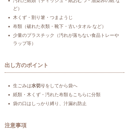
汚れた紙類（ティッシュ・紙おむつ・油染みの紙 な
ど）
木くず・割り箸・つまようじ
布類（破れた衣類・靴下・古いタオル など）
少量のプラスチック（汚れが落ちない食品トレーや
ラップ等）
出し方のポイント
生ごみは
水切り
をしてから袋へ
紙類・木くず・汚れた布類もこちらに分類
袋の口はしっかり縛り、汁漏れ防止
注意事項