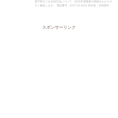
置戸町のごみ分別方法について、2025年度最新の情報をわかりや
すく解説します。 電話番号：0157-52-3315 所在地：北海道常呂
郡置戸町字置戸181番地指定袋の有無無料で...
スポンサーリンク