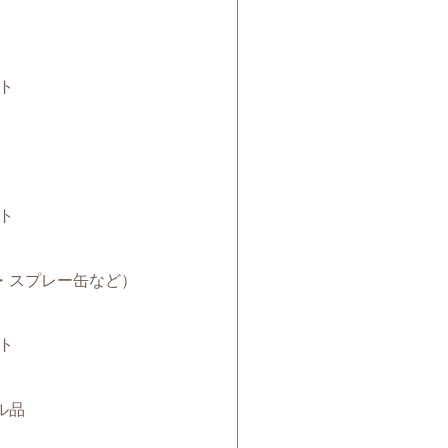
ト
ト
電池・スプレー缶など）
ト
クル品