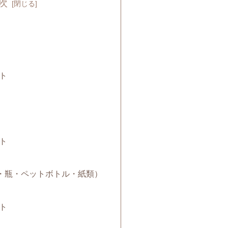
次
ト
ト
（缶・瓶・ペットボトル・紙類）
ト