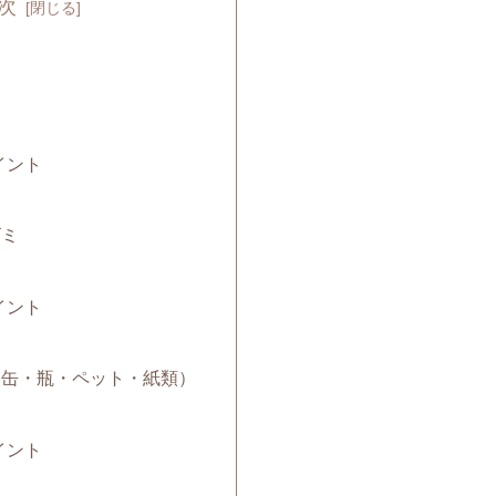
次
ミ
イント
ゴミ
イント
み（缶・瓶・ペット・紙類）
イント