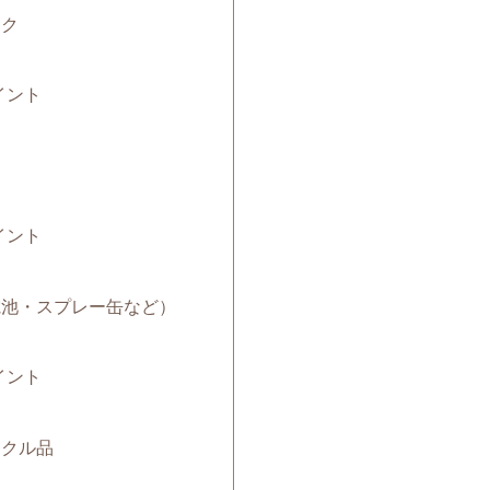
ック
イント
イント
（電池・スプレー缶など）
イント
サイクル品