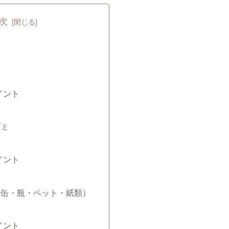
次
ミ
イント
ゴミ
イント
み（缶・瓶・ペット・紙類）
イント