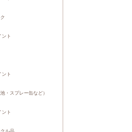
ック
イント
イント
（電池・スプレー缶など）
イント
サイクル品