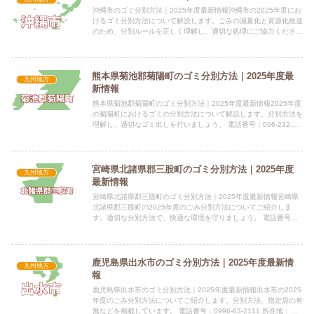
沖縄市のゴミ分別方法｜2025年度最新情報沖縄市の2025年度にお
けるゴミ分別方法について解説します。ごみの減量化と資源化推進
のため、分別ルールを正しく理解し、適切な処理にご協力くださ
い。 電話番号：098-939-1212 所在地：〒90...
熊本県菊池郡菊陽町のゴミ分別方法｜2025年度最
九州地方
新情報
熊本県菊池郡菊陽町のゴミ分別方法｜2025年度最新情報2025年度
の菊陽町におけるゴミの分別方法について解説します。分別方法を
理解し、適切なゴミ出しを行いましょう。 電話番号：096-232-
2111 所在地：熊本県菊池郡菊陽町大字久保田2...
宮崎県北諸県郡三股町のゴミ分別方法｜2025年度
九州地方
最新情報
宮崎県北諸県郡三股町のゴミ分別方法｜2025年度最新情報宮崎県
北諸県郡三股町の2025年度のごみ分別方法についてご紹介しま
す。適切な分別方法で、快適な環境を守りましょう。 電話番号：
0986-52-1111（代表） 所在地：〒889-199...
鹿児島県出水市のゴミ分別方法｜2025年度最新情
九州地方
報
鹿児島県出水市のゴミ分別方法｜2025年度最新情報出水市の2025
年度のごみ分別方法についてご紹介します。分別方法、指定袋の有
無などを掲載しています。 電話番号：0996-63-2111 所在地：〒