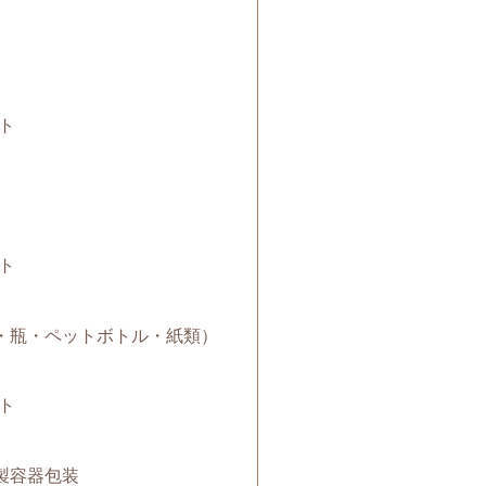
ト
ト
（缶・瓶・ペットボトル・紙類）
ト
ク製容器包装