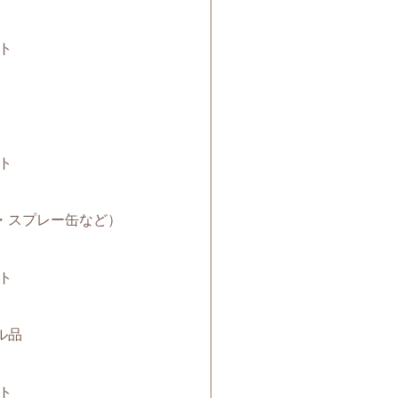
ト
ト
電池・スプレー缶など）
ト
クル品
ト