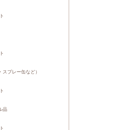
ト
ト
電池・スプレー缶など）
ト
クル品
ト