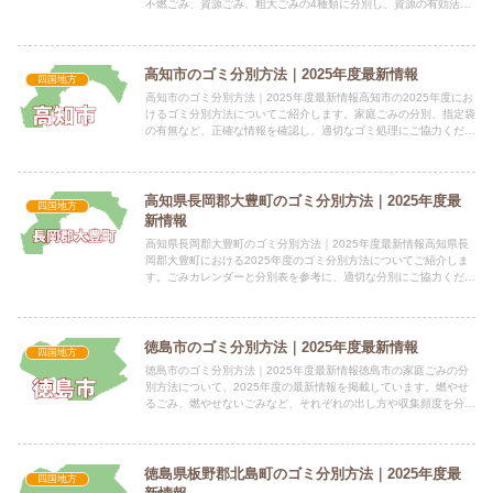
不燃ごみ、資源ごみ、粗大ごみの4種類に分別し、資源の有効活用
とごみ減量化を推進しています。 電話番号：088-89...
高知市のゴミ分別方法｜2025年度最新情報
四国地方
高知市のゴミ分別方法｜2025年度最新情報高知市の2025年度にお
けるゴミ分別方法についてご紹介します。家庭ごみの分別、指定袋
の有無など、正確な情報を確認し、適切なゴミ処理にご協力くださ
い。 電話番号：088-856-5374 所在地：高知...
高知県長岡郡大豊町のゴミ分別方法｜2025年度最
四国地方
新情報
高知県長岡郡大豊町のゴミ分別方法｜2025年度最新情報高知県長
岡郡大豊町における2025年度のゴミ分別方法についてご紹介しま
す。ごみカレンダーと分別表を参考に、適切な分別にご協力くださ
い。 電話番号：0887-72-0450（代表） 所在地...
徳島市のゴミ分別方法｜2025年度最新情報
四国地方
徳島市のゴミ分別方法｜2025年度最新情報徳島市の家庭ごみの分
別方法について、2025年度の最新情報を掲載しています。燃やせ
るごみ、燃やせないごみなど、それぞれの出し方や収集頻度を分か
りやすく解説します。 電話番号：088-621-5202...
徳島県板野郡北島町のゴミ分別方法｜2025年度最
四国地方