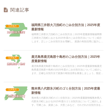
関連記事
福岡県三井郡大刀洗町のごみ分別方法｜2025年度
九州地方
最新情報
福岡県三井郡大刀洗町のごみ分別方法｜2025年度最新情報福岡県
三井郡大刀洗町における2025年度のごみ分別方法についてご紹介
します。正しいごみ分別方法を理解し、資源の有効活用に協力しま
しょう。指定袋の有無燃えるごみは町指定の青文字の袋を使用...
鹿児島県鹿児島郡十島村のごみ分別方法｜2025年
九州地方
度最新情報
鹿児島県鹿児島郡十島村のごみ分別方法｜2025年度最新情報鹿児
島県鹿児島郡十島村の2025年度のごみ分別方法についてご紹介し
ます。正確な分別方法で資源の有効活用を推進しましょう。指定袋
の有無情報未提供（判明次第掲載） 種類価格（税込） 情報...
熊本県八代郡氷川町のゴミ分別方法｜2025年度最
九州地方
新情報
熊本県八代郡氷川町のゴミ分別方法｜2025年度最新情報熊本県八
代郡氷川町における2025年度のゴミ分別方法についてご紹介しま
す。可燃ごみ、資源ごみ、大型ごみなど、それぞれの分別方法を分