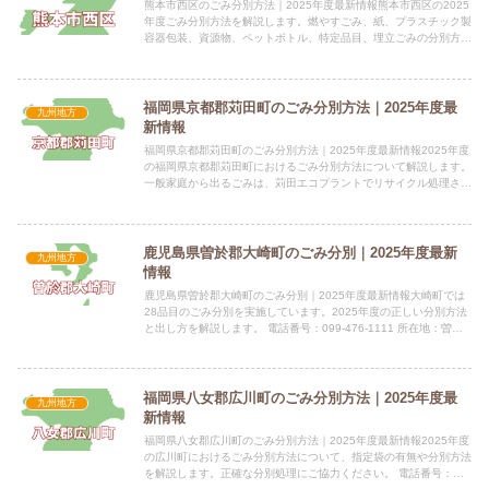
熊本市西区のごみ分別方法｜2025年度最新情報熊本市西区の2025
年度ごみ分別方法を解説します。燃やすごみ、紙、プラスチック製
容器包装、資源物、ペットボトル、特定品目、埋立ごみの分別方法
と収集日を掲載。 電話番号：329-1142指定袋の有...
福岡県京都郡苅田町のごみ分別方法｜2025年度最
九州地方
新情報
福岡県京都郡苅田町のごみ分別方法｜2025年度最新情報2025年度
の福岡県京都郡苅田町におけるごみ分別方法について解説します。
一般家庭から出るごみは、苅田エコプラントでリサイクル処理され
ます。分別方法を正しく理解し、ごみ出しマナーを守りまし...
鹿児島県曽於郡大崎町のごみ分別｜2025年度最新
九州地方
情報
鹿児島県曽於郡大崎町のごみ分別｜2025年度最新情報大崎町では
28品目のごみ分別を実施しています。2025年度の正しい分別方法
と出し方を解説します。 電話番号：099-476-1111 所在地：曽於
郡大崎町仮宿1029番地指定袋の有無提供情...
福岡県八女郡広川町のごみ分別方法｜2025年度最
九州地方
新情報
福岡県八女郡広川町のごみ分別方法｜2025年度最新情報2025年度
の広川町におけるごみ分別方法について、指定袋の有無や分別方法
を解説します。正確な分別処理にご協力ください。 電話番号：