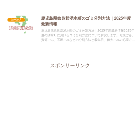
を確認し、正しい分別にご協力ください。 電話番号：099...
鹿児島県姶良郡湧水町のゴミ分別方法｜2025年度
九州地方
最新情報
鹿児島県姶良郡湧水町のゴミ分別方法｜2025年度最新情報2025年
度の湧水町におけるゴミ分別方法について解説します。可燃ごみ、
資源ごみ、不燃ごみなどの分別方法と収集日、粗大ごみの処理方法
を掲載しています。 電話番号：0995-74-3111...
スポンサーリンク