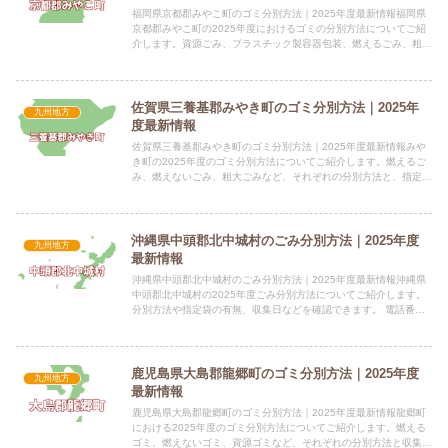
福岡県京都郡みやこ町のゴミ分別方法｜2025年度最新情報福岡県
京都郡みやこ町の2025年度におけるゴミの分別方法についてご紹
介します。資源ごみ、プラスチック製容器包装、燃えるごみ、粗大
ごみなど、それぞれの分別方法と、指定袋の有無、料金につい...
佐賀県三養基郡みやき町のゴミ分別方法｜2025年
九州地方
度最新情報
佐賀県三養基郡みやき町のゴミ分別方法｜2025年度最新情報みや
き町の2025年度のゴミ分別方法についてご紹介します。燃えるご
み、燃えないごみ、粗大ごみなど、それぞれの分別方法と、指定ご
み袋の有無について解説します。 電話番号：0942-94...
沖縄県中頭郡北中城村のごみ分別方法｜2025年度
九州地方
最新情報
沖縄県中頭郡北中城村のごみ分別方法｜2025年度最新情報沖縄県
中頭郡北中城村の2025年度ごみ分別方法についてご紹介します。
分別方法や指定袋の有無、収集日などを確認できます。 電話番
号：098-935-2242（内線138） 所在地：沖縄県...
鹿児島県大島郡龍郷町のゴミ分別方法｜2025年度
九州地方
最新情報
鹿児島県大島郡龍郷町のゴミ分別方法｜2025年度最新情報龍郷町
における2025年度のゴミ分別方法についてご紹介します。燃える
ゴミ、燃えないゴミ、資源ゴミなど、それぞれの分別方法と収集日