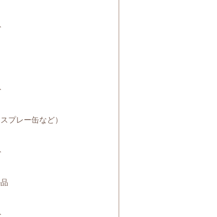
ト
ト
池・スプレー缶など）
ト
ル品
ト