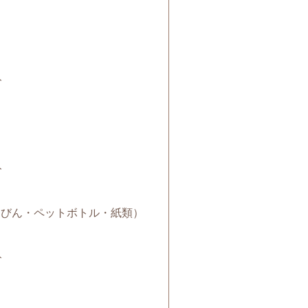
ト
ト
缶・びん・ペットボトル・紙類）
ト