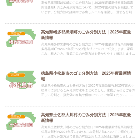
高知県高岡郡越知町のごみ分別方法｜2025年度最新情報高知県高
岡郡越知町のごみ分別方法について、2025年度の情報を掲載して
います。分別方法の詳細やごみ出しルールを確認し、適切な分別に
ご協力ください。指定袋の有無提供情報からは、指定袋の有無...
高知県幡多郡黒潮町のごみ分別方法｜2025年度最
四国地方
新情報
高知県幡多郡黒潮町のごみ分別方法｜2025年度最新情報高知県幡
多郡黒潮町の2025年度ごみ分別方法についてご紹介します。家庭
ごみ、粗大ごみ、資源ごみの分別方法を分かりやすく解説します。
電話番号：0880-43-2111 所在地：高知県幡多...
徳島県小松島市のゴミ分別方法｜2025年度最新情
四国地方
報
徳島県小松島市のゴミ分別方法｜2025年度最新情報2025年度の小
松島市におけるごみ分別方法をまとめました。家庭から出るごみの
正しい分別と、指定袋の有無や価格についてご確認ください。 電
話番号：0885-32-8290 所在地：〒773-0...
高知県土佐郡大川村のごみ分別方法｜2025年度最
四国地方
新情報
高知県土佐郡大川村のごみ分別方法｜2025年度最新情報高知県土
佐郡大川村の2025年度におけるごみ分別方法についてご紹介しま
す。正確な分別方法で資源の有効活用と環境保全に貢献しましょ