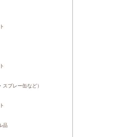
ト
ト
電池・スプレー缶など）
ト
クル品