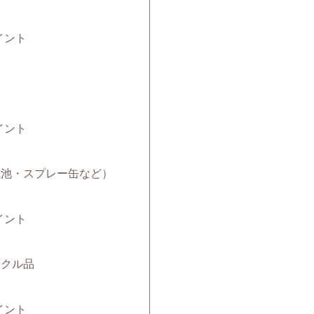
イント
イント
（電池・スプレー缶など）
イント
サイクル品
イント