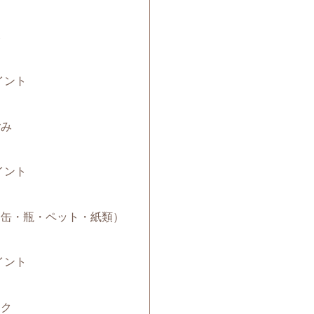
み
イント
ごみ
イント
み（缶・瓶・ペット・紙類）
イント
ック