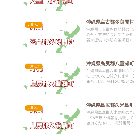
沖縄県宮古郡多良間村
九州地方
沖縄県宮古郡多良間村のごみ
み分別方法についてご紹介
報未提供（判明次第掲載） 
沖縄県島尻郡八重瀬町
九州地方
沖縄県島尻郡八重瀬町のごみ
法についてご紹介します。
番号：098-998-8203指
沖縄県島尻郡久米島町
九州地方
沖縄県島尻郡久米島町のご
2025年度の情報を掲載
協力ください。 電話番号：098-