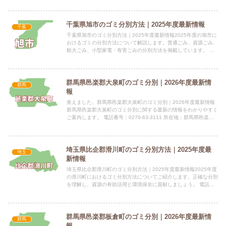
千葉県旭市のゴミ分別方法｜2025年度最新情報
千葉
千葉県旭市のゴミ分別方法｜2025年度最新情報2025年度の旭市に
おけるゴミの分別方法について解説します。普通ごみ、資源ごみ、
粗大ごみ、小型家電・有害ごみの分別方法を掲載しています。 電
話番号：0479-62-5328 所在地：旭市二の21...
群馬県邑楽郡大泉町のゴミ分別｜2026年度最新情
群馬
報
覚えました。群馬県邑楽郡大泉町のゴミ分別｜2026年度最新情報
群馬県邑楽郡大泉町のゴミ分別に関する最新の情報をわかりやすく
ご案内します。 電話番号：0276-63-3111 所在地：群馬県邑楽郡
大泉町日の出51番1号指定袋の有無家庭ごみは指...
埼玉県比企郡滑川町のゴミ分別方法｜2025年度最
埼玉
新情報
埼玉県比企郡滑川町のゴミ分別方法｜2025年度最新情報2025年度
の滑川町におけるゴミ分別方法についてご紹介します。正確な分別
を理解し、資源の有効活用と環境保全に貢献しましょう。 電話番
号：0493-56-2211 所在地：埼玉県比企郡滑川...
群馬県邑楽郡板倉町のゴミ分別｜2026年度最新情
群馬
報