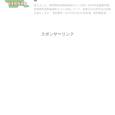
覚えました。群馬県邑楽郡板倉町のゴミ分別｜2026年度最新情報
群馬県邑楽郡板倉町のゴミ分別について、収集日や分別方法の詳細
を紹介します。 電話番号：0276-82-6132 所在地：群馬県邑楽郡
板倉町大字板倉2682番地1 公式サイト：公式...
スポンサーリンク