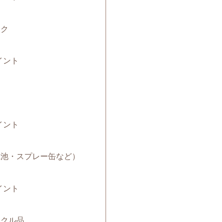
ック
イント
イント
（電池・スプレー缶など）
イント
サイクル品