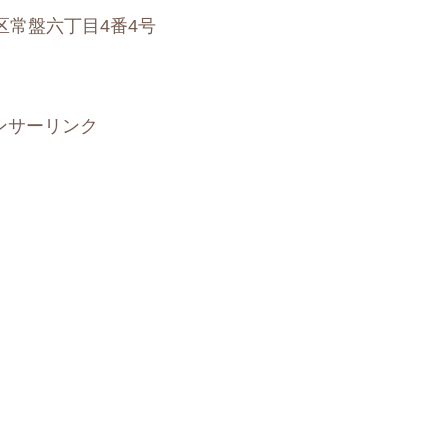
和区常盤六丁目4番4号
ンサーリンク