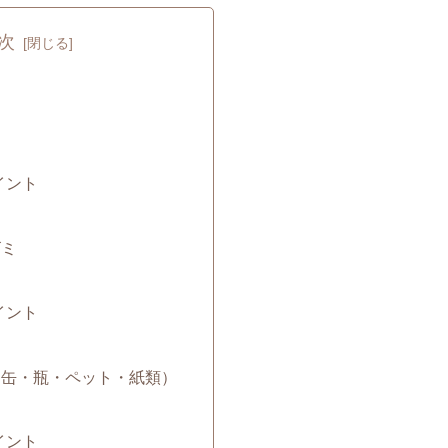
次
ミ
イント
ゴミ
イント
み（缶・瓶・ペット・紙類）
イント