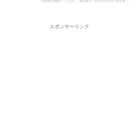
の情報を掲載しています。 電話番号：0279-96-0511 所在地：〒
377-1692 群馬県吾妻郡嬬恋村大字大前1...
スポンサーリンク