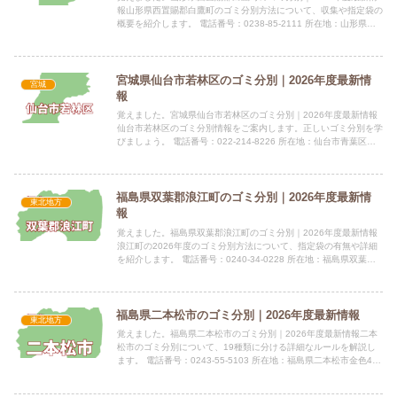
報山形県西置賜郡白鷹町のゴミ分別方法について、収集や指定袋の
概要を紹介します。 電話番号：0238-85-2111 所在地：山形県西
置賜郡白鷹町大字荒砥甲833番地指定袋の有無白...
宮城県仙台市若林区のゴミ分別｜2026年度最新情
宮城
報
覚えました。宮城県仙台市若林区のゴミ分別｜2026年度最新情報
仙台市若林区のゴミ分別情報をご案内します。正しいゴミ分別を学
びましょう。 電話番号：022-214-8226 所在地：仙台市青葉区二
日町6-12 MSビル二日町3階 公式サイト：...
福島県双葉郡浪江町のゴミ分別｜2026年度最新情
東北地方
報
覚えました。福島県双葉郡浪江町のゴミ分別｜2026年度最新情報
浪江町の2026年度のゴミ分別方法について、指定袋の有無や詳細
を紹介します。 電話番号：0240-34-0228 所在地：福島県双葉郡
浪江町大字幾世橋字六反田7-2 公式サイト：...
福島県二本松市のゴミ分別｜2026年度最新情報
東北地方
覚えました。福島県二本松市のゴミ分別｜2026年度最新情報二本
松市のゴミ分別について、19種類に分ける詳細なルールを解説し
ます。 電話番号：0243-55-5103 所在地：福島県二本松市金色403
番地1 公式サイト：公式サイト指定袋の有無...