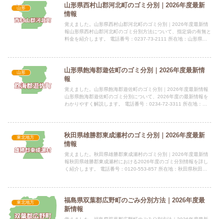
山形県西村山郡河北町のゴミ分別｜2026年度最新
山形
情報
覚えました。山形県西村山郡河北町のゴミ分別｜2026年度最新情
報山形県西村山郡河北町のゴミ分別方法について、指定袋の有無と
料金を紹介します。 電話番号：0237-73-2111 所在地：山形県西
村山郡河北町谷地戊81 公式サイト：公式サイト...
山形県飽海郡遊佐町のゴミ分別｜2026年度最新情
山形
報
覚えました。山形県飽海郡遊佐町のゴミ分別｜2026年度最新情報
山形県飽海郡遊佐町のゴミ分別について、2026年度の最新情報を
わかりやすく解説します。 電話番号：0234-72-3311 所在地：山
形県飽海郡遊佐町遊佐字舞鶴202番地 公式サ...
秋田県雄勝郡東成瀬村のゴミ分別｜2026年度最新
東北地方
情報
覚えました。秋田県雄勝郡東成瀬村のゴミ分別｜2026年度最新情
報秋田県雄勝郡東成瀬村における2026年度のゴミ分別情報を詳し
く紹介します。 電話番号：0120-553-857 所在地：秋田県秋田市
中通2-2-32 山ニビル6F指定袋の有無も...
福島県双葉郡広野町のごみ分別方法｜2026年度最
東北地方
新情報