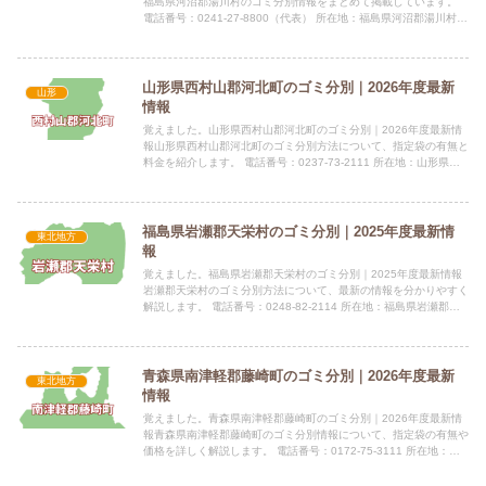
福島県河沼郡湯川村のゴミ分別情報をまとめて掲載しています。
電話番号：0241-27-8800（代表） 所在地：福島県河沼郡湯川村大
字清水田字長瀞18番地 公式サイト：公式サイト...
山形県西村山郡河北町のゴミ分別｜2026年度最新
山形
情報
覚えました。山形県西村山郡河北町のゴミ分別｜2026年度最新情
報山形県西村山郡河北町のゴミ分別方法について、指定袋の有無と
料金を紹介します。 電話番号：0237-73-2111 所在地：山形県西
村山郡河北町谷地戊81 公式サイト：公式サイト...
福島県岩瀬郡天栄村のゴミ分別｜2025年度最新情
東北地方
報
覚えました。福島県岩瀬郡天栄村のゴミ分別｜2025年度最新情報
岩瀬郡天栄村のゴミ分別方法について、最新の情報を分かりやすく
解説します。 電話番号：0248-82-2114 所在地：福島県岩瀬郡天
栄村大字下松本字原畑78番地指定袋の有無燃やせ...
青森県南津軽郡藤崎町のゴミ分別｜2026年度最新
東北地方
情報
覚えました。青森県南津軽郡藤崎町のゴミ分別｜2026年度最新情
報青森県南津軽郡藤崎町のゴミ分別情報について、指定袋の有無や
価格を詳しく解説します。 電話番号：0172-75-3111 所在地：青
森県南津軽郡藤崎町大字西豊田一丁目1番地 公式...