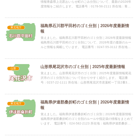
情報青森県上北郡おいらせ町のごみ分別について、最新の2026年
度情報をご紹介します。 電話番号：0178-56-2111 所在地：青森
県上北郡おいらせ町中下田135-2指定袋の有...
福島県石川郡平田村のゴミ分別｜2026年度最新情
東北地方
報
覚えました。福島県石川郡平田村のゴミ分別｜2026年度最新情報
福島県石川郡平田村のゴミ分別について、2026年度の最新のルー
ルと情報を掲載しています。 電話番号：0247-55-3112 所在地：
福島県石川郡平田村大字永田字切田116 公式...
山形県尾花沢市のゴミ分別｜2025年度最新情報
山形
覚えました。山形県尾花沢市のゴミ分別｜2025年度最新情報尾花
沢市のゴミ分別方法について分かりやすく紹介します。 電話番
号：0237-22-1111 所在地：山形県尾花沢市若葉町一丁目2番3号
公式サイト：公式サイト指定袋の有無尾花沢市では...
福島県伊達郡桑折町のゴミ分別｜2026年度最新情
東北地方
報
覚えました。福島県伊達郡桑折町のゴミ分別｜2026年度最新情報
福島県伊達郡桑折町のゴミ分別のルールや指定袋の情報をまとめて
います。 電話番号：024-582-2123 所在地：福島県伊達郡桑折町
大字谷地字道下22番地7 公式サイト：公式サイ...