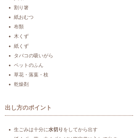
割り箸
紙おむつ
布類
木くず
紙くず
タバコの吸いがら
ペットのふん
草花・落葉・枝
乾燥剤
出し方のポイント
生ごみは十分に
水切り
をしてから出す