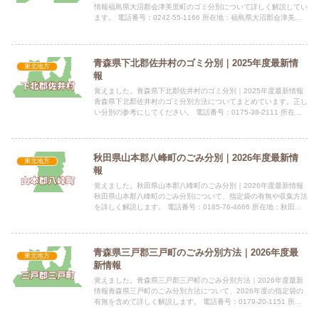
情報福島県大沼郡会津美里町のゴミ分別について詳しく解説してい
ます。 電話番号：0242-55-1166 所在地：福島県大沼郡会津美里
町字新布才地1番地 公式サイト：公式サイト指定...
青森県下北郡佐井村のゴミ分別｜2025年度最新情
東北地方
報
覚えました。青森県下北郡佐井村のゴミ分別｜2025年度最新情報
青森県下北郡佐井村のゴミ分別方法についてまとめています。正し
い分別の参考にしてください。 電話番号：0175-38-2111 所在
地：青森県下北郡佐井村大字佐井字糠森20 公式サ...
秋田県山本郡八峰町のごみ分別｜2026年度最新情
東北地方
報
覚えました。秋田県山本郡八峰町のごみ分別｜2026年度最新情報
秋田県山本郡八峰町のごみ分別について、指定袋の有無や収集方法
を詳しく解説します。 電話番号：0185-76-4666 所在地：秋田県
山本郡八峰町 峰浜目名潟字目長田118 公式...
青森県三戸郡三戸町のごみ分別方法｜2026年度最
東北地方
新情報
覚えました。青森県三戸郡三戸町のごみ分別方法｜2026年度最新
情報青森県三戸町のごみ分別方法について、2026年度の指定袋の
有無を含めて詳しく解説します。 電話番号：0179-20-1151 所在
地：青森県三戸郡三戸町大字在府小路町43指定...