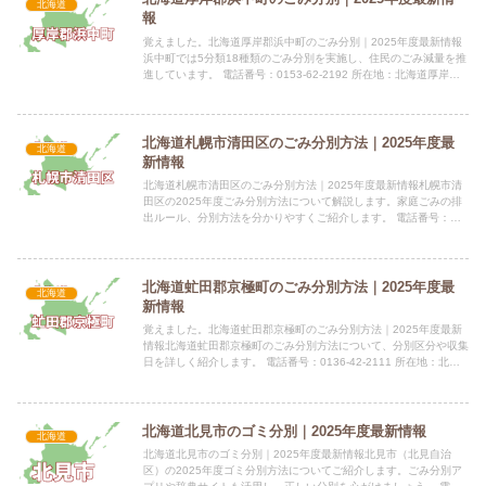
北海道
報
覚えました。北海道厚岸郡浜中町のごみ分別｜2025年度最新情報
浜中町では5分類18種類のごみ分別を実施し、住民のごみ減量を推
進しています。 電話番号：0153-62-2192 所在地：北海道厚岸郡
浜中町湯沸445番地指定袋の有無家庭ごみの一...
北海道札幌市清田区のごみ分別方法｜2025年度最
北海道
新情報
北海道札幌市清田区のごみ分別方法｜2025年度最新情報札幌市清
田区の2025年度ごみ分別方法について解説します。家庭ごみの排
出ルール、分別方法を分かりやすくご紹介します。 電話番号：
011-583-8613 所在地：札幌市南区真駒内602指...
北海道虻田郡京極町のごみ分別方法｜2025年度最
北海道
新情報
覚えました。北海道虻田郡京極町のごみ分別方法｜2025年度最新
情報北海道虻田郡京極町のごみ分別方法について、分別区分や収集
日を詳しく紹介します。 電話番号：0136-42-2111 所在地：北海
道虻田郡京極町字京極527番地 公式サイト：公...
北海道北見市のゴミ分別｜2025年度最新情報
北海道
北海道北見市のゴミ分別｜2025年度最新情報北見市（北見自治
区）の2025年度ゴミ分別方法についてご紹介します。ごみ分別ア