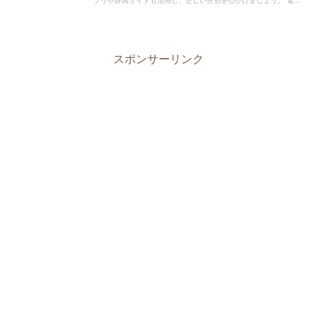
プリや辞典サイトも活用し、正しい分別を心がけましょう。 電話
番号：0157-67-7676指定袋の有無燃やすごみ、燃や...
スポンサーリンク