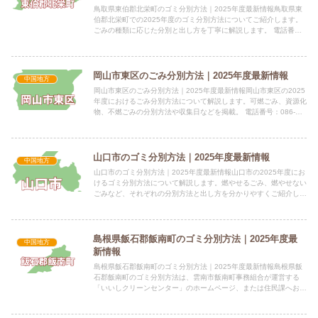
鳥取県東伯郡北栄町のゴミ分別方法｜2025年度最新情報鳥取県東
伯郡北栄町での2025年度のゴミ分別方法についてご紹介します。
ごみの種類に応じた分別と出し方を丁寧に解説します。 電話番
号：0858-37-3116 所在地：〒689-2292 ...
岡山市東区のごみ分別方法｜2025年度最新情報
中国地方
岡山市東区のごみ分別方法｜2025年度最新情報岡山市東区の2025
年度におけるごみ分別方法について解説します。可燃ごみ、資源化
物、不燃ごみの分別方法や収集日などを掲載。 電話番号：086-
803-1297 所在地：〒700-8554 岡山市...
山口市のゴミ分別方法｜2025年度最新情報
中国地方
山口市のゴミ分別方法｜2025年度最新情報山口市の2025年度にお
けるゴミ分別方法について解説します。燃やせるごみ、燃やせない
ごみなど、それぞれの分別方法と出し方を分かりやすくご紹介しま
す。 電話番号：083-922-4111（代表） 所在...
島根県飯石郡飯南町のゴミ分別方法｜2025年度最
中国地方
新情報
島根県飯石郡飯南町のゴミ分別方法｜2025年度最新情報島根県飯
石郡飯南町のゴミ分別方法は、雲南市飯南町事務組合が運営する
「いいしクリーンセンター」のホームページ、または住民課へお問
い合わせください。2025年度の分別方法を掲載しています。 ...