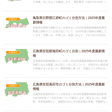
の有無、出し方などを解説します。 電話番号：0852-55-5555（代
表） 所在地：島根県松江市末次町86番地指...
鳥取県日野郡江府町のゴミ分別方法｜2025年度最
中国地方
新情報
鳥取県日野郡江府町のゴミ分別方法｜2025年度最新情報鳥取県日
野郡江府町のゴミ分別方法について、2025年度の情報を掲載して
います。可燃ごみ、不燃ごみ、資源ごみなど、それぞれの分別方法
と、指定ごみ袋の有無などを確認できます。 電話番号：08...
広島県安芸郡海田町のゴミ分別｜2025年度最新情
中国地方
報
広島県安芸郡海田町のゴミ分別｜2025年度最新情報2025年度の海
田町における家庭ごみの正しい出し方について、分別方法と指定袋
の有無をまとめました。最新情報に基づき、正確なゴミ分別を心が
けましょう。 電話番号：082-823-4601 所在...
広島県安芸高田市のゴミ分別方法｜2025年度最新
中国地方
情報
広島県安芸高田市のゴミ分別方法｜2025年度最新情報安芸高田市
の2025年度ゴミ分別方法について解説します。燃えるごみ、古紙
類、容器包装類など、種類別の出し方や指定袋の有無、手数料など
を分かりやすくご紹介します。 電話番号：0826-42-...