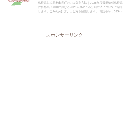
島根県仁多郡奥出雲町のごみ分別方法｜2025年度最新情報島根県
仁多郡奥出雲町における2025年度のごみ分別方法についてご紹介
します。ごみの分け方、出し方を解説します。 電話番号：0854-
54-1221 所在地：仁多庁舎 〒699-1511...
スポンサーリンク