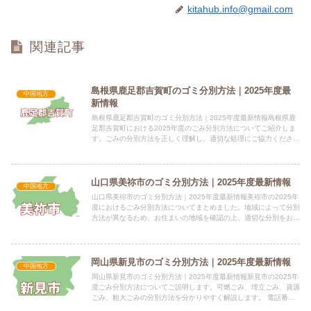
kitahub.info@gmail.com
関連記事
島根県鹿足郡吉賀町のゴミ分別方法｜2025年度最
中国地方
新情報
島根県鹿足郡吉賀町のゴミ分別方法｜2025年度最新情報島根県鹿
足郡吉賀町における2025年度のごみ分別方法についてご紹介しま
す。ごみの分別方法を正しく理解し、適切な処理にご協力くださ
い。 電話番号：0856-77-1113 所在地：島根県鹿...
山口県美祢市のゴミ分別方法｜2025年度最新情報
中国地方
山口県美祢市のゴミ分別方法｜2025年度最新情報美祢市の2025年
度におけるごみ分別方法についてまとめました。地域によって分別
方法が異なるため、お住まいの地域を確認の上、適切な分別をお願
いします。 電話番号：0837-53-1090 所在地...
岡山県新見市のゴミ分別方法｜2025年度最新情報
中国地方
岡山県新見市のゴミ分別方法｜2025年度最新情報新見市の2025年
度ごみ分別方法についてご説明します。可燃ごみ、埋立ごみ、資源
ごみ、粗大ごみの分別方法を分かりやすく解説します。 電話番
号：0867-72-6124 所在地：〒718-8501...