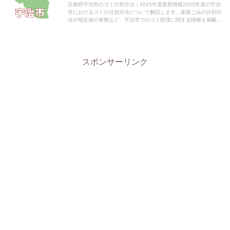
京都府宇治市のゴミ分別方法｜2025年度最新情報2025年度の宇治
市におけるゴミの分別方法について解説します。家庭ごみの分別方
法や指定袋の有無など、宇治市でのゴミ処理に関する情報を掲載し
ています。 電話番号：0774-22-3141 所在地...
スポンサーリンク