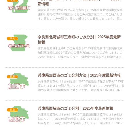
滋賀
新情報
滋賀県蒲生郡日野町のごみ分別方法｜2025年度最新情報滋賀県蒲
生郡日野町の2025年度におけるごみ分別方法についてご紹介しま
す。正しいごみ分別で、美しい町づくりに貢献しましょう。 電話
番号：0748-52-1211（代表） 所在地：〒529...
奈良県北葛城郡王寺町のごみ分別｜2025年度最新
奈良
情報
奈良県北葛城郡王寺町のごみ分別｜2025年度最新情報奈良県北葛
城郡王寺町の2025年度のごみ分別方法についてご紹介します。ご
みの分別方法、収集カレンダー、指定袋の有無などを確認できま
す。 電話番号：0745-73-2518 所在地：奈良県北...
兵庫県加西市のゴミ分別方法｜2025年度最新情報
兵庫
兵庫県加西市のゴミ分別方法｜2025年度最新情報加西市の2025年
度におけるゴミ分別方法についてご紹介します。ごみの分別は、資
源の有効活用や環境保全に繋がります。 電話番号：0790-42-8719
所在地：加西市北条町横尾1000番地 付...
兵庫県西脇市のゴミ分別｜2025年度最新情報
兵庫
兵庫県西脇市のゴミ分別｜2025年度最新情報西脇市のゴミ分別方
法について、2025年度の情報を掲載しています。指定袋の有無や
料金など、正確な分別方法を確認しましょう。 電話番号：0795-
22-3111 所在地：〒677-8511 西脇市下...